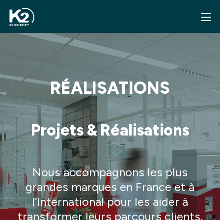
RÉALISATIONS
Projets & Réalisations
Nous accompagnons les plus
grandes marques en France
et à
l’International pour les aider à
transformer leurs parcours clients.