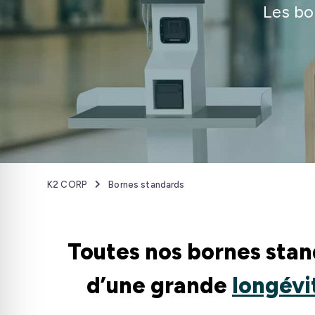
Les bo
K2 CORP
Bornes standards
Toutes nos bornes sta
d’une grande
longévi