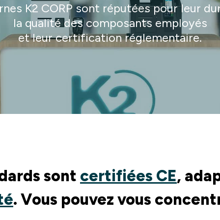
rnes K2 CORP sont réputées pour leur dura
la qualité des composants employés
et leur certification réglementaire.
ndards sont
certifiées CE
, ada
té
. Vous pouvez vous concentr