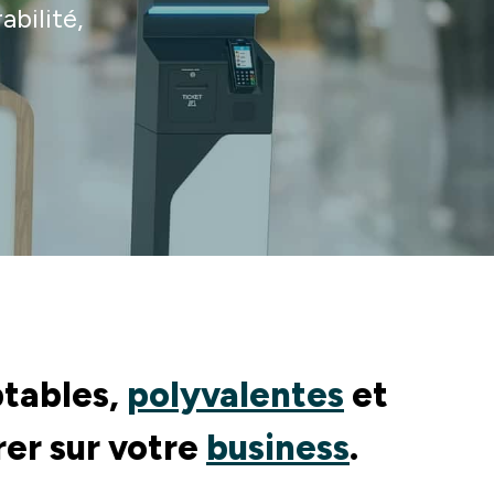
bilité,
ptables,
polyvalentes
et
er sur votre
business
.