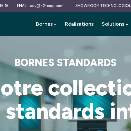
35 16
EMAIL : adv@k2-corp.com
SHOWROOM TECHNOLOGIQUE 
Bornes
Réalisations
Solutions
BORNES STANDARDS
otre collecti
 standards in