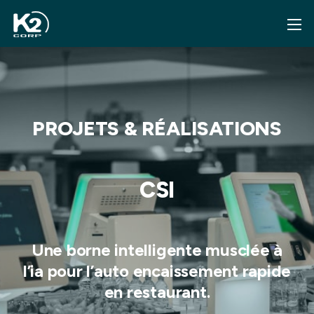
PROJETS & RÉALISATIONS
CSI
Une borne intelligente musclée à
l’ia pour l’auto encaissement rapide
en restaurant.