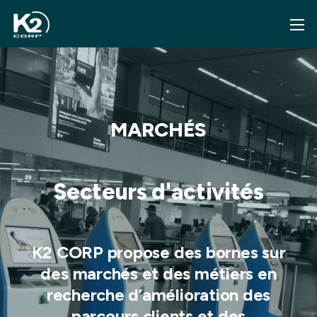
MARCHÉS
Secteurs d'activités
K2 CORP propose des bornes sur
des marchés et des métiers
en
recherche d’amélioration des
parcours clients et des