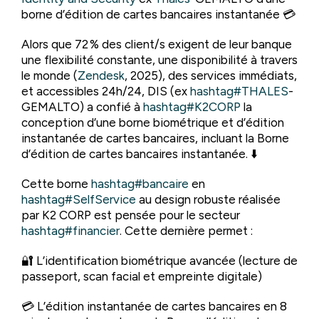
borne d’édition de cartes bancaires instantanée 💳
Alors que 72 % des client/s exigent de leur banque
une flexibilité constante, une disponibilité à travers
le monde (
Zendesk
, 2025), des services immédiats,
et accessibles 24h/24, DIS (ex
hashtag
#
THALES
-
GEMALTO) a confié à
hashtag
#
K2CORP
la
conception d’une borne biométrique et d’édition
instantanée de cartes bancaires, incluant la Borne
d’édition de cartes bancaires instantanée. ⬇️
Cette borne
hashtag
#
bancaire
en
hashtag
#
SelfService
au design robuste réalisée
par K2 CORP est pensée pour le secteur
hashtag
#
financier
. Cette dernière permet :
🔐 L’identification biométrique avancée (lecture de
passeport, scan facial et empreinte digitale)
💳 L’édition instantanée de cartes bancaires en 8